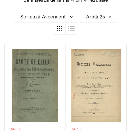
Se afișează de la
1
la
4
din
4
rezultate
Sortează Ascendent
Arată 25
CARTE
CARTE