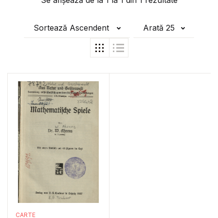
Se afișează de la
1
la
1
din
1
rezultate
Sortează Ascendent
Arată 25
CARTE