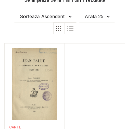
Se afișează de la
1
la
1
din
1
rezultate
Sortează Ascendent
Arată 25
CARTE