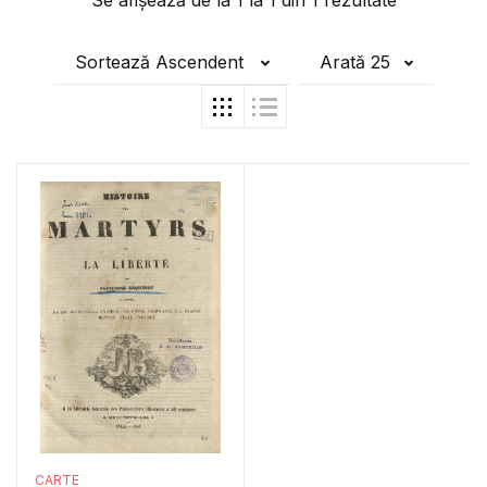
Se afișează de la
1
la
1
din
1
rezultate
Sortează Ascendent
Arată 25
CARTE