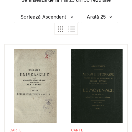
Se afișează de la
1
la
25
din
56
rezultate
Sortează Ascendent
Arată 25
CARTE
CARTE