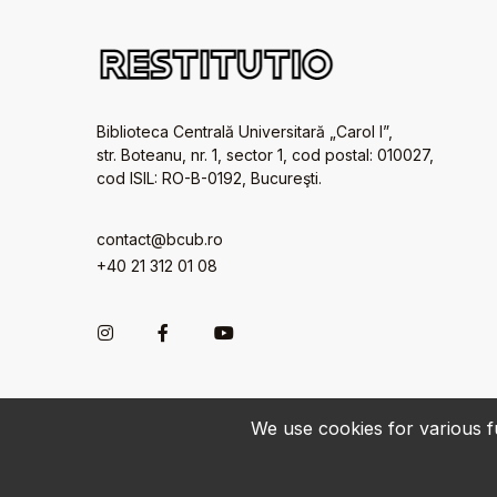
Biblioteca Centrală Universitară „Carol I”,
str. Boteanu, nr. 1, sector 1, cod postal: 010027,
cod ISIL: RO-B-0192, Bucureşti.
contact@bcub.ro
+40 21 312 01 08
We use cookies for various fu
© 2022-2026 • BCU „Carol I” - All rights reserved.