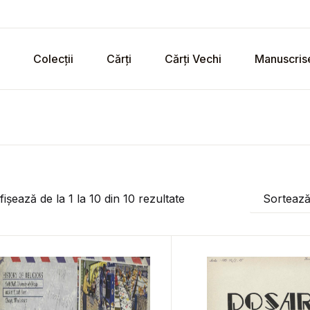
Colecții
Cărți
Cărți Vechi
Manuscris
fișează de la
1
la
10
din
10
rezultate
Sorteaz