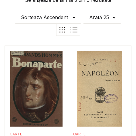
Se afișează de la
1
la
5
din
5
rezultate
Sortează Ascendent
Arată 25
CARTE
CARTE