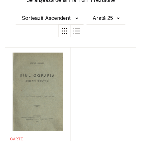
Se afișează de la
1
la
1
din
1
rezultate
Sortează Ascendent
Arată 25
CARTE