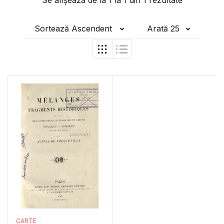
Se afișează de la
1
la
1
din
1
rezultate
Sortează Ascendent
Arată 25
CARTE