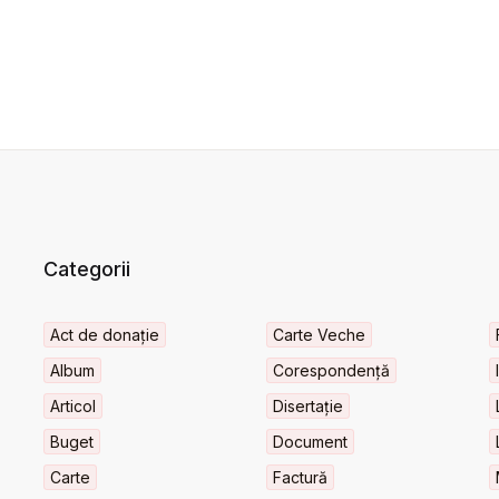
Categorii
Act de donație
Carte Veche
Album
Corespondență
Articol
Disertație
Buget
Document
Carte
Factură