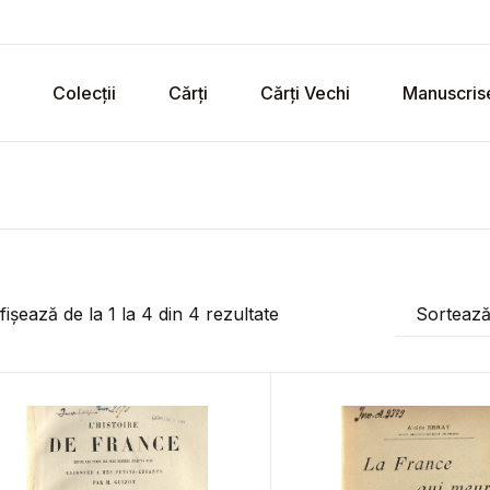
Colecții
Cărți
Cărți Vechi
Manuscris
fișează de la
1
la
4
din
4
rezultate
Sorteaz