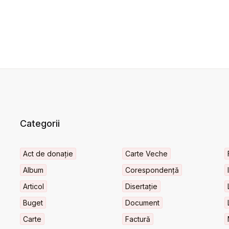
Categorii
Act de donație
Carte Veche
Album
Corespondență
Articol
Disertație
Buget
Document
Carte
Factură