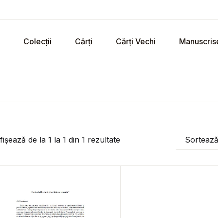
Colecții
Cărți
Cărți Vechi
Manuscris
fișează de la
1
la
1
din
1
rezultate
Sorteaz