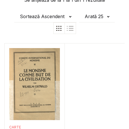
Se afișează de la
1
la
1
din
1
rezultate
Sortează Ascendent
Arată 25
CARTE