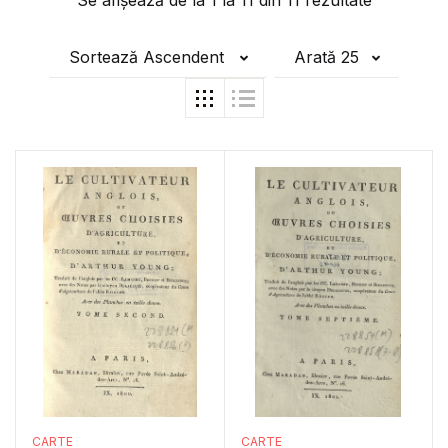
Se afișează de la
1
la
11
din
11
rezultate
Sortează Ascendent
Arată 25
CARTE
CARTE