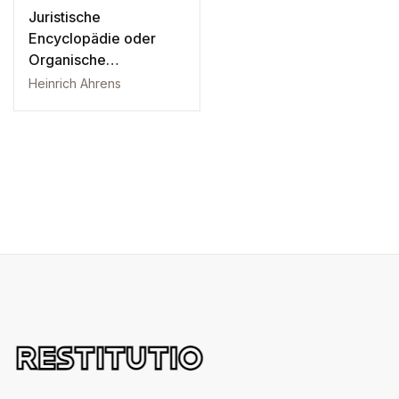
Juristische
Encyclopädie oder
Organische
Darstellung der Rechts
Heinrich Ahrens