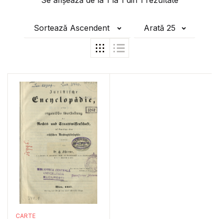
Se afișează de la
1
la
1
din
1
rezultate
Sortează Ascendent
Arată 25
CARTE