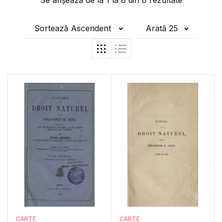
Se afișează de la
1
la
8
din
8
rezultate
Sortează Ascendent
Arată 25
CARTE
CARTE