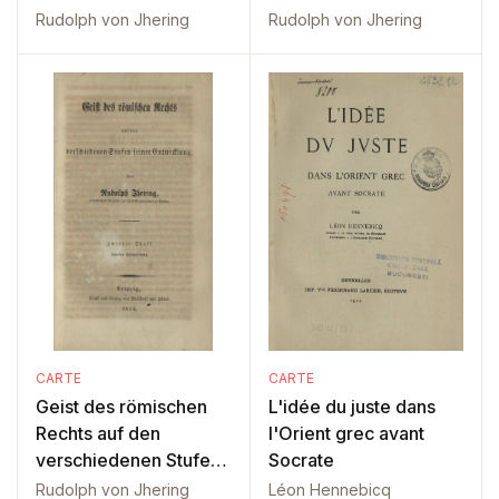
Vol. 1
Vol. 2 Part 1
Rudolph von Jhering
Rudolph von Jhering
CARTE
CARTE
Geist des römischen
L'idée du juste dans
Rechts auf den
l'Orient grec avant
verschiedenen Stufen:
Socrate
Vol 2 Part 2
Rudolph von Jhering
Léon Hennebicq