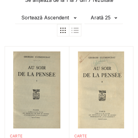
Se afișează de la
1
la
7
din
7
rezultate
Sortează Ascendent
Arată 25
CARTE
CARTE