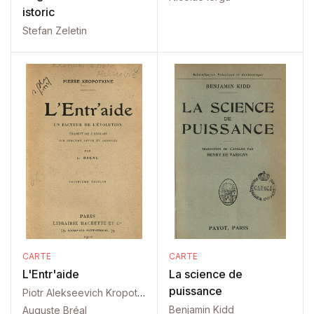
istoric
Stefan Zeletin
CARTE
CARTE
L'Entr'aide
La science de
puissance
Piotr Alekseevich Kropotkin
Benjamin Kidd
Auguste Bréal