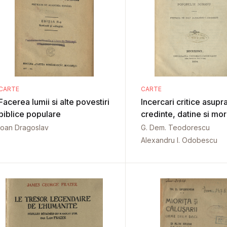
CARTE
CARTE
Facerea lumii si alte povestiri
Incercari critice asupr
biblice populare
credinte, datine si mor
Ioan Dragoslav
G. Dem. Teodorescu
Alexandru I. Odobescu