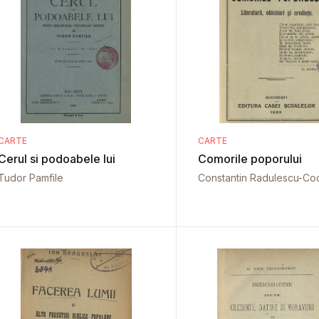
CARTE
CARTE
Cerul si podoabele lui
Comorile poporului
Tudor Pamfile
Constantin Radulescu-Co