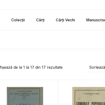
Colecții
Cărți
Cărți Vechi
Manuscris
fișează de la
1
la
17
din
17
rezultate
Sorteaz