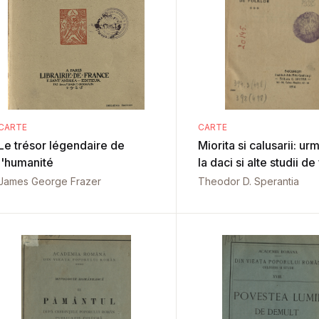
CARTE
CARTE
Le trésor légendaire de
Miorita si calusarii: ur
l'humanité
la daci si alte studii de
James George Frazer
Theodor D. Sperantia