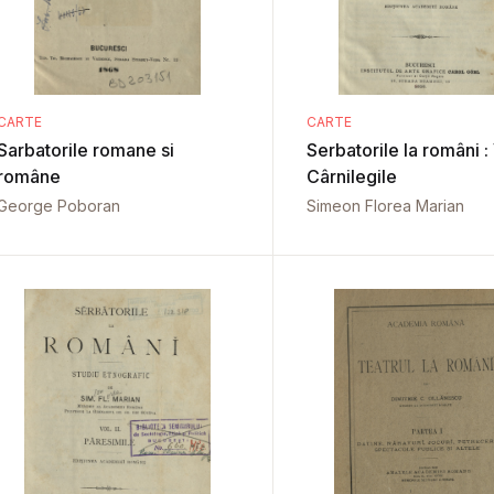
CARTE
CARTE
Sarbatorile romane si
Serbatorile la români : V
române
Cârnilegile
George Poboran
Simeon Florea Marian