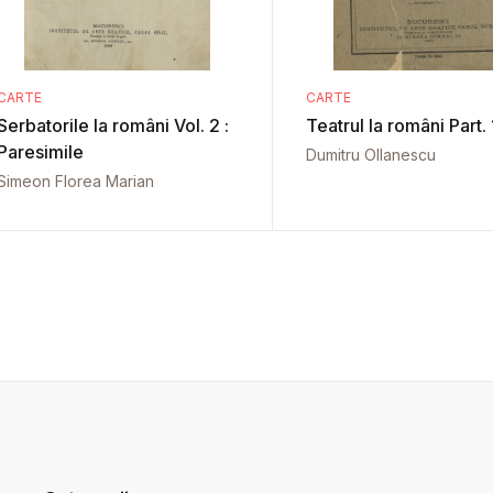
CARTE
CARTE
Serbatorile la români Vol. 2 :
Teatrul la români Part. 
Paresimile
Dumitru Ollanescu
Simeon Florea Marian