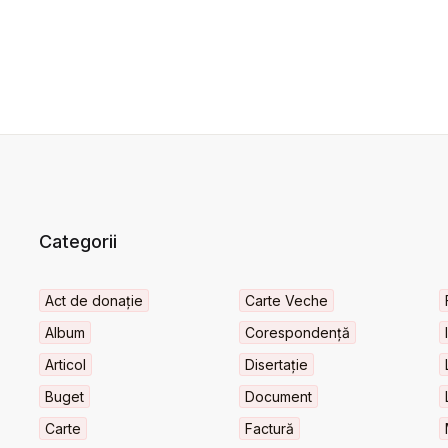
Categorii
Act de donație
Carte Veche
Album
Corespondență
Articol
Disertație
Buget
Document
Carte
Factură