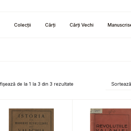
Colecții
Cărți
Cărți Vechi
Manuscris
fișează de la
1
la
3
din
3
rezultate
Sorteaz