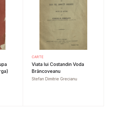
CARTE
dupa
Viata lui Costandin Voda
rga)
Brâncoveanu
Stefan Dimitrie Grecianu