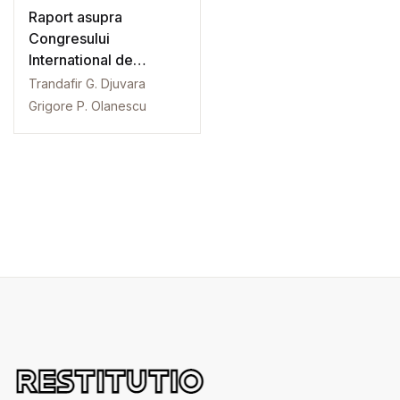
Raport asupra
Congresului
International de
Statistica din Viena
Trandafir G. Djuvara
Grigore P. Olanescu