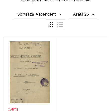
Se afișează de la
1
la
1
din
1
rezultate
Sortează Ascendent
Arată 25
CARTE