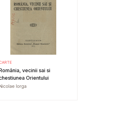
CARTE
România, vecinii sai si
chestiunea Orientului
Nicolae Iorga