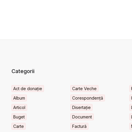
Categorii
Act de donație
Carte Veche
Album
Corespondență
Articol
Disertație
Buget
Document
Carte
Factură