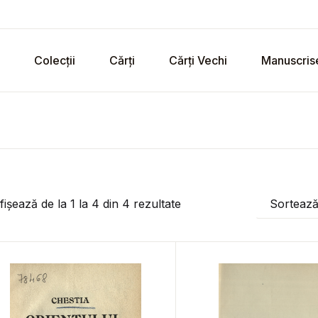
Colecții
Cărți
Cărți Vechi
Manuscris
fișează de la
1
la
4
din
4
rezultate
Sorteaz