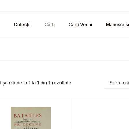
Colecții
Cărți
Cărți Vechi
Manuscris
fișează de la
1
la
1
din
1
rezultate
Sorteaz