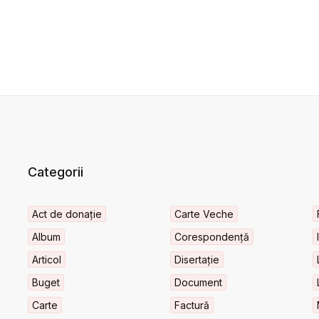
Categorii
Act de donație
Carte Veche
Album
Corespondență
Articol
Disertație
Buget
Document
Carte
Factură