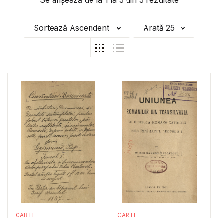
Se afișează de la
1
la
3
din
3
rezultate
Sortează Ascendent
Arată 25
CARTE
CARTE