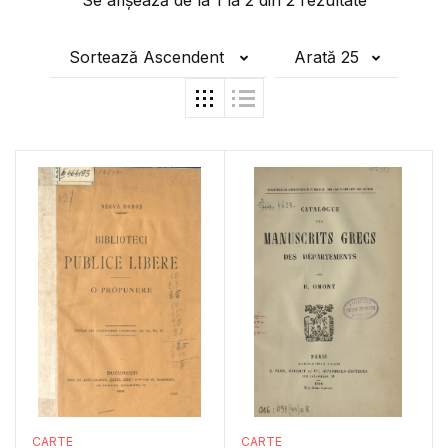
Se afișează de la
1
la
2
din
2
rezultate
Sortează Ascendent
Arată 25
CARTE
CARTE