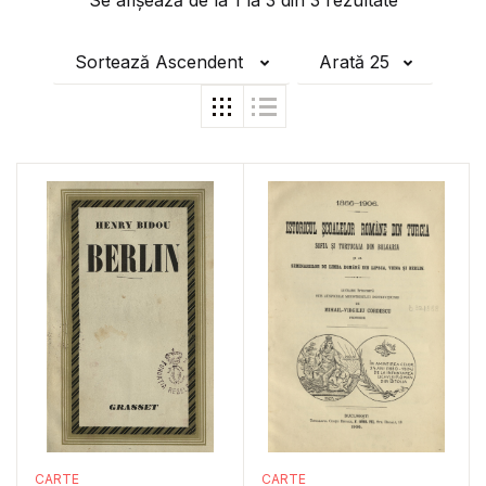
Se afișează de la
1
la
3
din
3
rezultate
Sortează Ascendent
Arată 25
CARTE
CARTE