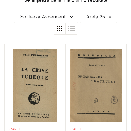
Se afișează de la
1
la
2
din
2
rezultate
Sortează Ascendent
Arată 25
CARTE
CARTE