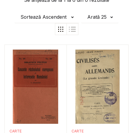
Se afișează de la
1
la
6
din
6
rezultate
Sortează Ascendent
Arată 25
CARTE
CARTE