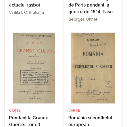
actualul rasboi
de Paris pendant la
guerre de 1914: Fasc.
Vintila I. C. Bratianu
11
Georges Ohnet
CARTE
CARTE
Pendant la Grande
România si conflictul
Guerre: Tom. 1
european