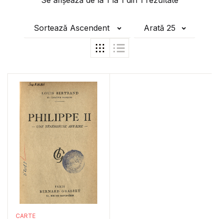
Se afișează de la
1
la
1
din
1
rezultate
Sortează Ascendent
Arată 25
CARTE