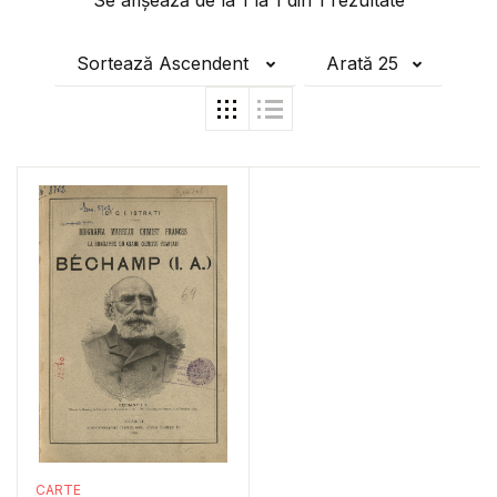
Se afișează de la
1
la
1
din
1
rezultate
Sortează Ascendent
Arată 25
CARTE