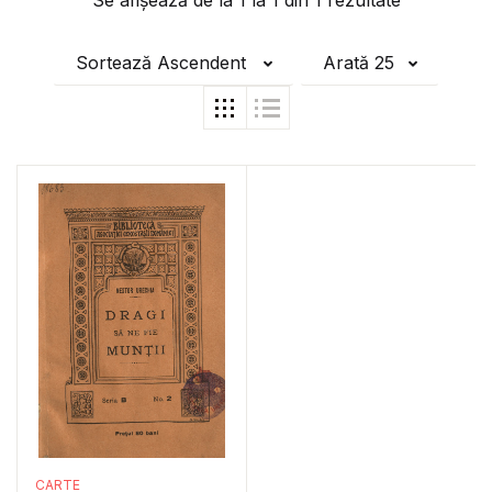
Se afișează de la
1
la
1
din
1
rezultate
Sortează Ascendent
Arată 25
CARTE