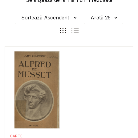
Se afișează de la
1
la
1
din
1
rezultate
Sortează Ascendent
Arată 25
CARTE