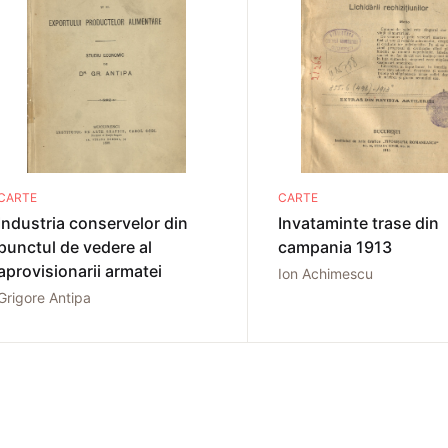
CARTE
CARTE
Industria conservelor din
Invataminte trase din
punctul de vedere al
campania 1913
aprovisionarii armatei
Ion Achimescu
Grigore Antipa