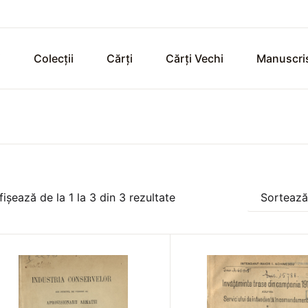
i
Colecții
Cărți
Cărți Vechi
Manuscri
fișează de la
1
la
3
din
3
rezultate
Sortează